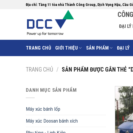
Skip
Địa chỉ: Tầng 11 tòa nhà Thành Công Group, Dịch Vọng Hậu, Cầu Gi
to
CÔNG
content
ĐẠI L
TRANG CHỦ
GIỚI THIỆU
SẢN PHẨM
ĐẠI LÝ
TRANG CHỦ
/
SẢN PHẨM ĐƯỢC GẮN THẺ “
DANH MỤC SẢN PHẨM
Máy xúc bánh lốp
Máy xúc Doosan bánh xích
Phụ tùng - Linh Kiện