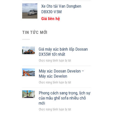
Xe Oto tải Van Dongben
DBX30-V5M
Giá liên hệ
TIN TỨC MỚI
Giá máy xúc bánh lốp Doosan
DX55W tốt nhất
ở
Chức năng bình luận bị tắt
Giá
máy
Máy xúc Doosan Develon –
xúc
Máy xúc Develon
bánh
ở
Chức năng bình luận bị tắt
lốp
Máy
Doosan
xúc
Phong cách sang trọng, lịch sự
DX55W
Doosan
của mẫu ghế sofa nhiều chỗ
tốt
Develon
mới
nhất
–
ở
Chức năng bình luận bị tắt
Máy
Phong