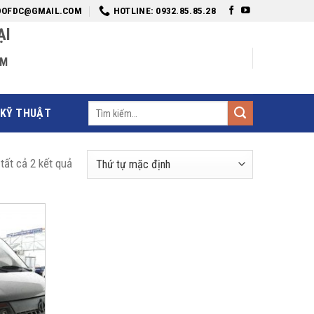
DOFDC@GMAIL.COM
HOTLINE: 0932.85.85.28
ẠI
AM
Tìm
 KỸ THUẬT
kiếm:
 tất cả 2 kết quả