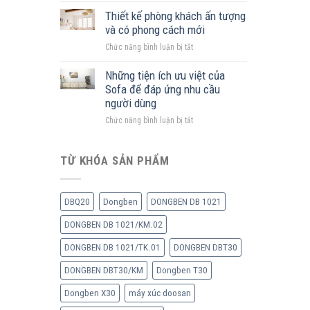
xúc
cách
Thiết kế phòng khách ấn tượng
Develon
sang
và có phong cách mới
trọng,
ở
Chức năng bình luận bị tắt
lịch
Thiết
sự
kế
Những tiện ích ưu việt của
của
phòng
Sofa để đáp ứng nhu cầu
mẫu
khách
người dùng
ghế
ấn
sofa
ở
Chức năng bình luận bị tắt
tượng
nhiều
Những
và
chỗ
tiện
có
mới
TỪ KHÓA SẢN PHẨM
ích
phong
ưu
cách
việt
mới
của
DBQ20
Dongben
DONGBEN DB 1021
Sofa
DONGBEN DB 1021/KM.02
để
đáp
DONGBEN DB 1021/TK.01
DONGBEN DBT30
ứng
nhu
DONGBEN DBT30/KM
Dongben T30
cầu
người
Dongben X30
máy xúc doosan
dùng