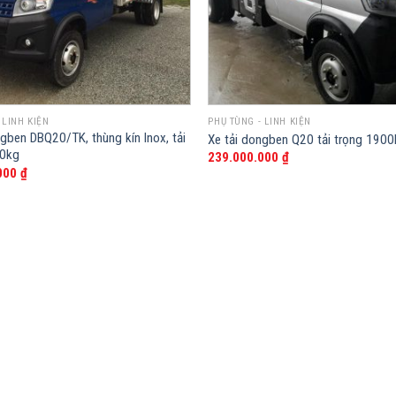
 LINH KIỆN
PHỤ TÙNG - LINH KIỆN
ngben DBQ20/TK, thùng kín Inox, tải
Xe tải dongben Q20 tải trọng 190
50kg
239.000.000
₫
000
₫