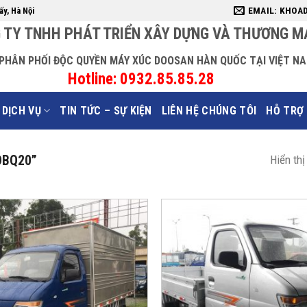
EMAIL: KHOA
ấy, Hà Nội
 TY TNHH PHÁT TRIỂN XÂY DỰNG VÀ THƯƠNG M
Ý PHÂN PHỐI ĐỘC QUYỀN MÁY XÚC DOOSAN HÀN QUỐC TẠI VIỆT N
Hotline: 0932.85.85.28
DỊCH VỤ
TIN TỨC – SỰ KIỆN
LIÊN HỆ CHÚNG TÔI
HỖ TRỢ
DBQ20”
Hiển thị