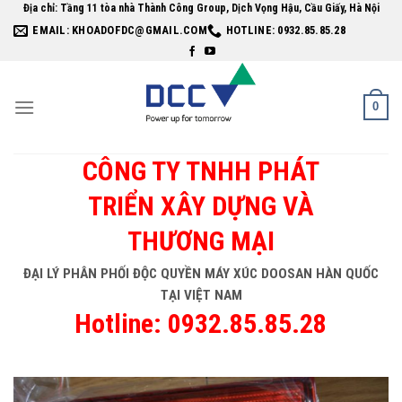
Skip
Địa chỉ: Tầng 11 tòa nhà Thành Công Group, Dịch Vọng Hậu, Cầu Giấy, Hà Nội
EMAIL: KHOADOFDC@GMAIL.COM
HOTLINE: 0932.85.85.28
to
content
0
CÔNG TY TNHH PHÁT
TRIỂN XÂY DỰNG VÀ
THƯƠNG MẠI
ĐẠI LÝ PHÂN PHỐI ĐỘC QUYỀN MÁY XÚC DOOSAN HÀN QUỐC
TẠI VIỆT NAM
Hotline: 0932.85.85.28